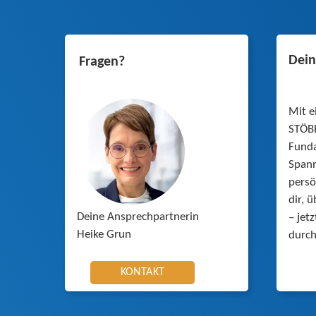
Dei
Fragen?
Mit e
STÖBE
Funda
Span
persö
dir, 
Deine Ansprechpartnerin
– jet
Heike Grun
durch
KONTAKT