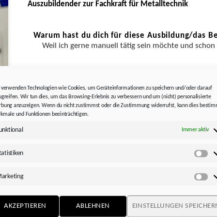
Auszubildender zur Fachkraft für Metalltechnik
Warum hast du dich für diese Ausbildung/das Be
Weil ich gerne manuell tätig sein möchte und schon
Und warum für die Firma STÖBER?
 verwenden Technologien wie Cookies, um Geräteinformationen zu speichern und/oder darauf
Ich habe mich bei STÖBER beworben, weil das Unter
ugreifen. Wir tun dies, um das Browsing-Erlebnis zu verbessern und um (nicht) personalisierte
offen hatte und weil es sich um eine attraktive Firma
bung anzuzeigen. Wenn du nicht zustimmst oder die Zustimmung widerrufst, kann dies besti
kmale und Funktionen beeinträchtigen.
unktional
Immer aktiv
Wie sieht dein Wochen-/Tagesablauf aus?
Zurzeit bin ich im Abteilungsdurchlauf, das heißt ich
tatistiken
Sta
Zum Beispiel in der Montageabteilung, wie man Getr
und an zwei Tagen pro Woche in der Berufsschule.
arketing
Ma
AKZEPTIEREN
ABLEHNEN
EINSTELLUNGEN SPEICHER
Welche Aufgaben und Tätigkeiten hast du in der