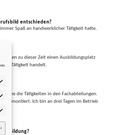
rufsbild entschieden?
 immer Spaß an handwerklicher Tätigkeit hatte.
nehmen zu dieser Zeit einen Ausbildungsplatz
 und Tätigkeit handelt.
mmte
 erlerne die Tätigkeiten in den Fachabteilungen.
tistiken
iebe montiert. Ich bin an drei Tagen im Betrieb
rketing
N
 Ausbildung?