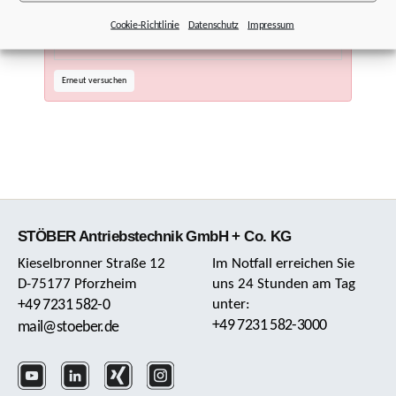
(0 , j.F)(...).toSorted is not a function
Cookie-Richtlinie
Datenschutz
Impressum
Erneut versuchen
STÖBER Antriebstechnik GmbH + Co. KG
Kieselbronner Straße 12
Im Notfall erreichen Sie
D-75177 Pforzheim
uns 24 Stunden am Tag
+49 7231 582-0
unter:
+49 7231 582-3000
mail@stoeber.de