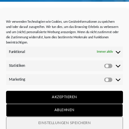
Wir freuen uns, dass Sie sich für eine Karriere
Wir verwenden Technologien wie Cookies, um Geräteinformationen zu speichern
bei STÖBER interessieren. Wir bieten Ihnen
und/oder darauf zuzugreifen. Wir tun dies, um das Browsing-Erlebnis zu verbessern
spannende, attraktive und herausfordernde
und um (nicht) personalisierte Werbung anzuzeigen. Wenn du nicht zustimmst oder
Stellen in den verschiedensten Bereichen.
die Zustimmung widerrufst, kann dies bestimmte Merkmale und Funktionen
beeinträchtigen.
Bewerben Sie sich jetzt, um Teil unserer
Funktional
Immer aktiv
STÖBER Familie zu werden!
Statistiken
Sollten Sie nicht fündig werden, dann
Statistik
bewerben Sie sich doch einfach initiativ.
Marketing
Marketi
INITIATIV BEWERBEN
AKZEPTIEREN
ABLEHNEN
Es ist ein Fehler aufgetreten. Bitte
versuche es erneut.
EINSTELLUNGEN SPEICHERN