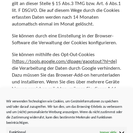
gilt an dieser Stelle § 15 Abs.3 TMG bzw. Art. 6 Abs.1
lit. F DSGVO. Die auf diesem Wege durch die Cookies
erfassten Daten werden nach 14 Monaten
automatisch einmal im Monat gelöscht.
Sie können durch eine Einstellung in der Browser-
Software die Verwaltung der Cookies konfigurieren.
Sie können mithilfe des Opt-Out-Cookies
(https://tools.google.com/dlpage/gaoptout?hl=de)
die Verarbeitung der Daten durch Google verhindern.
Dazu müssen Sie das Browser-Add-on herunterladen
und installieren. Wenn Sie dies über mehrere Geräte
hinweg erreichen möchten, müssen Sie dieses Add-
on auf allen Geräten installieren.
Wir verwenden Technologien wie Cookies, um Geräteinformationen zu speichern
und/oder darauf zuzugreifen. Wir tun dies, um das Browsing-Erlebnis zu verbessern
YouTube
und um (nicht) personalisierte Werbung anzuzeigen. Wenn du nicht zustimmst oder
die Zustimmung widerrufst, kann dies bestimmte Merkmale und Funktionen
Auf unseren Seiten sind Plug-Ins von YouTube,
beeinträchtigen.
gehörig zur Google Inc., mit Sitz in San
Funktional
Immer aktiv