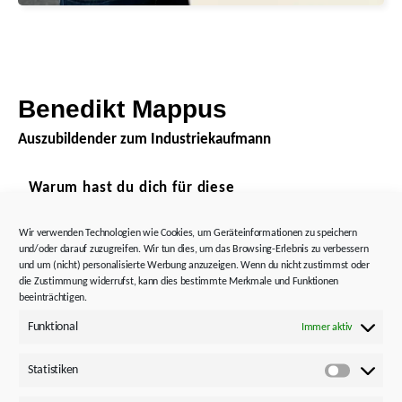
Benedikt Mappus
Auszubildender zum Industriekaufmann
Warum hast du dich für diese
Ausbildung/das Berufsbild entschieden?
Durch meine vorherige Ausbildung und die
Wir verwenden Technologien wie Cookies, um Geräteinformationen zu speichern
damit einhergegangenen Wirtschaft Kenntnisse,
und/oder darauf zuzugreifen. Wir tun dies, um das Browsing-Erlebnis zu verbessern
habe ich mich für dieses Berufsbild interessiert.
und um (nicht) personalisierte Werbung anzuzeigen. Wenn du nicht zustimmst oder
Nach weiterem Informieren haben mich vor
die Zustimmung widerrufst, kann dies bestimmte Merkmale und Funktionen
beeinträchtigen.
allem die unterschiedlichen Bereiche dieser
Ausbildung sehr angesprochen.
Funktional
Immer aktiv
Statistiken
Statistik
Und warum für die Firma STÖBER?
Durch die positiven Erfahrungen aus meinem