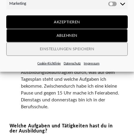
Marketing
familiären Umfeld und dem interessanten und
Marketi
für mich sehr ansprechenden Firmenprofil habe
ich mich schlussendlich für STÖBER
AKZEPTIEREN
entschieden.
ABLEHNEN
Wie sieht dein Wochen-/Tagesablauf aus?
EINSTELLUNGEN SPEICHERN
In der Regel fange ich morgens gegen 7 Uhr an
und beantworte eingegangene E-Mails. Danach
Cookie-Richtlinie
Datenschutz
Impressum
spreche ich mit meinem
Ausbildungsbeauftragten durch, was auf dem
Tagesplan steht und welche Aufgaben ich
bekomme. Zwischendurch habe ich eine kleine
Pause und gegen 15 Uhr mache ich Feierabend.
Dienstags und donnerstags bin ich in der
Berufsschule.
Welche Aufgaben und Tätigkeiten hast du in
der Ausbildung?