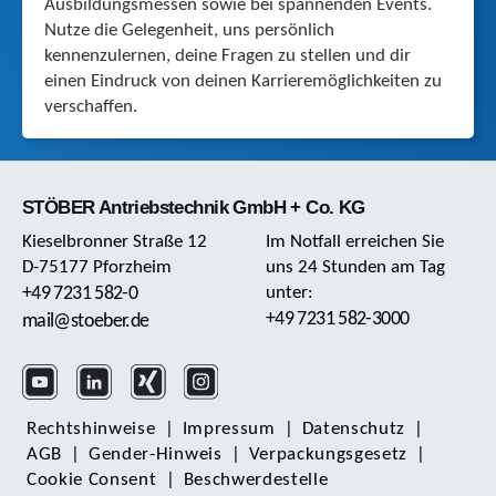
Ausbildungsmessen sowie bei spannenden Events.
Nutze die Gelegenheit, uns persönlich
kennenzulernen, deine Fragen zu stellen und dir
einen Eindruck von deinen Karrieremöglichkeiten zu
verschaffen.
STÖBER Antriebstechnik GmbH + Co. KG
Kieselbronner Straße 12
Im Notfall erreichen Sie
D-75177 Pforzheim
uns 24 Stunden am Tag
+49 7231 582-0
unter:
+49 7231 582-3000
mail@stoeber.de
Rechts­hinweise
|
Impressum
|
Daten­schutz
|
AGB
|
Gender-Hinweis
|
Verpackungsgesetz
|
Cookie Consent
|
Beschwerdestelle