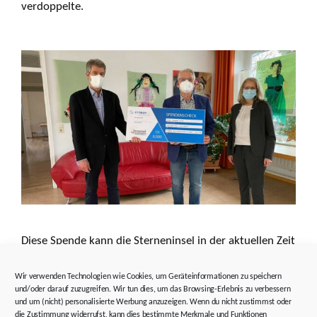
verdoppelte.
Diese Spende kann die Sterneninsel in der aktuellen Zeit
gut gebrauchen. „Unsere in der Regel sozial schwachen
Familien haben immer ein lebenslimitierend erkranktes
Wir verwenden Technologien wie Cookies, um Geräteinformationen zu speichern
Kind und leben in wirtschaftlich äußerst angespannten
und/oder darauf zuzugreifen. Wir tun dies, um das Browsing-Erlebnis zu verbessern
und um (nicht) personalisierte Werbung anzuzeigen. Wenn du nicht zustimmst oder
Verhältnissen. Die aktuelle Corona-Krise verschärft
die Zustimmung widerrufst, kann dies bestimmte Merkmale und Funktionen