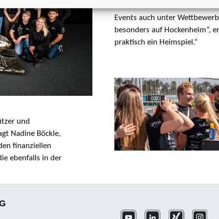
Danach wird das Team das Fahr
Events auch unter Wettbewerbs
besonders auf Hockenheim“, er
praktisch ein Heimspiel.“
ützer und
agt Nadine Böckle,
en finanziellen
ie ebenfalls in der
KG