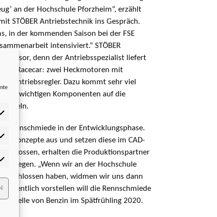
ug’ an der Hochschule Pforzheim“, erzählt
mit STÖBER Antriebstechnik ins Gespräch.
s, in der kommenden Saison bei der FSE
usammenarbeit intensiviert.“ STÖBER
-Sponsor, denn der Antriebsspezialist liefert
r das Racecar: zwei Heckmotoren mit
ten Antriebsregler. Dazu kommt sehr viel
mmte
diese wichtigen Komponenten auf die
wickeln.
die Rennschmiede in der Entwicklungsphase.
tistiken
 die Konzepte aus und setzen diese im CAD-
geschlossen, erhalten die Produktionspartner
rketing
n loslegen. „Wenn wir an der Hochschule
abgeschlossen haben, widmen wir uns dann
N
e. Öffentlich vorstellen will die Rennschmiede
 anstelle von Benzin im Spätfrühling 2020.