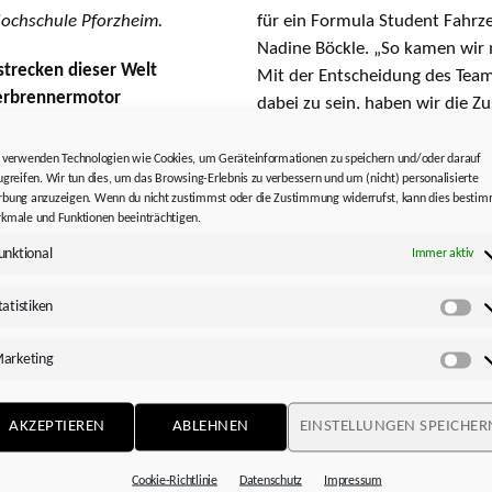
Hochschule Pforzheim.
für ein Formula Student Fahrze
Nadine Böckle. „So kamen wir 
strecken dieser Welt
Mit der Entscheidung des Team
Verbrennermotor
dabei zu sein, haben wir die Z
en neuen Boliden auf die
unterstützt das Team als Platin
 Namen „Emerald“. Dass
nun auch handfeste Technik fü
 verwenden Technologien wie Cookies, um Geräteinformationen zu speichern und/oder darauf
auch jede Menge Strom,
ugreifen. Wir tun dies, um das Browsing-Erlebnis zu verbessern und um (nicht) personalisierte
Getriebe und die dafür benötig
bung anzuzeigen. Wenn du nicht zustimmst oder die Zustimmung widerrufst, kann dies besti
chmiede erstmals an
Know-how der Ingenieure, um 
kmale und Funktionen beeinträchtigen.
sie sich in der
Anforderungen hin weiterzuent
unktional
Immer aktiv
tellen kann, gilt es
eln.
Seit September befindet sich 
tatistiken
Sta
Die Studenten arbeiten aktuell
System um. Ist diese Phase ab
arketing
Ma
die 3D-Zeichnungen und könne
unsere Klausuren im Februar 
AKZEPTIEREN
ABLEHNEN
EINSTELLUNGEN SPEICHER
ganz der Fertigung“, sagt Böckl
den neuen E-Boliden mit Strom
Cookie-Richtlinie
Datenschutz
Impressum