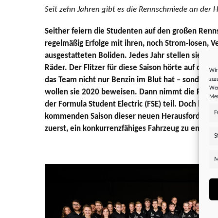
Seit zehn Jahren gibt es die Rennschmiede an der 
Seither feiern die Studenten auf den großen Renn
regelmäßig Erfolge mit ihren, noch Strom-losen, 
ausgestatteten Boliden. Jedes Jahr stellen sie ein
Räder. Der Flitzer für diese Saison hörte auf den
Wir
das Team nicht nur Benzin im Blut hat – sondern 
zuz
Wer
wollen sie 2020 beweisen. Dann nimmt die Renns
Mer
der Formula Student Electric (FSE) teil. Doch bevor 
F
kommenden Saison dieser neuen Herausforderung s
zuerst, ein konkurrenzfähiges Fahrzeug zu entwick
S
M