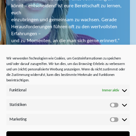
könnt – entscheidend ist eure Bereitschaft zu lernen,
euch
einzubringen und gemeinsam zu wachsen. Gerade
Herausforderungen führen oft zu den wertvollsten
Erfahrungen –
und zu Momenten, an die man sich gerne erinnert.“
Wir verwenden Technologien wie Cookies, um Geräteinformationen zu speichern
– Carolin Eckert, Ausbilderin
und/oder darauf zuzugreifen. Wir tun dies, um das Browsing-Erlebnis zu verbessern
und um (nicht) personalisierte Werbung anzuzeigen. Wenn du nicht zustimmst oder
die Zustimmung widerrufst, kann dies bestimmte Merkmale und Funktionen
beeinträchtigen.
Funktional
Immer aktiv
Statistiken
Statistik
Marketing
Marketi