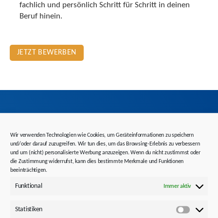
fachlich und persönlich Schritt für Schritt in deinen
Beruf hinein.
JETZT BEWERBEN
Wir verwenden Technologien wie Cookies, um Geräteinformationen zu speichern
Auch interessant
und/oder darauf zuzugreifen. Wir tun dies, um das Browsing-Erlebnis zu verbessern
und um (nicht) personalisierte Werbung anzuzeigen. Wenn du nicht zustimmst oder
die Zustimmung widerrufst, kann dies bestimmte Merkmale und Funktionen
beeinträchtigen.
Fragen?
Funktional
Immer aktiv
Statistiken
Statistik