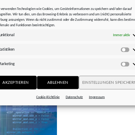
r
 verwenden Technologien wie Cookies, um Geräteinformationen zu speichern und/oder darauf
Wiederaufnahme 
ugreifen. Wir tun dies, um das Browsing-Erlebnis zu verbessern und um (nicht) personalisierte
hnik GmbH & Co. KG
bung anzuzeigen. Wenn du nicht zustimmst oder die Zustimmung widerrufst, kann dies besti
erfolgtem Cyber-
kmale und Funktionen beeinträchtigen.
unktional
Immer aktiv
Wir arbeiten mit Hochdruck dar
rastruktur. Aus diesem
wieder zur Verfügung zu stell
eit nicht, oder nur sehr
tatistiken
angebotenen Dienste und Tools 
Sta
sind nicht betroffen.
Informationen zu Ihren Produkt
arketing
Wiederaufnahme aller Dienste
Ma
7231 582-0, um an die gewüns
AKZEPTIEREN
ABLEHNEN
EINSTELLUNGEN SPEICHER
Cookie-Richtlinie
Datenschutz
Impressum