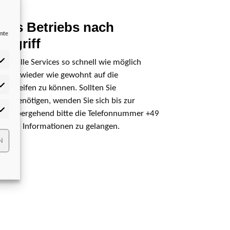
des Betriebs nach
mmte
Angriff
an, alle Services so schnell wie möglich
en und wieder wie gewohnt auf die
zugreifen zu können. Sollten Sie
tistiken
en benötigen, wenden Sie sich bis zur
 vorübergehend bitte die Telefonnummer +49
rketing
chten Informationen zu gelangen.
N