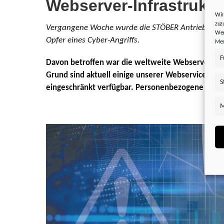
Webserver-Infrastruktu
Wir
zuz
Vergangene Woche wurde die STÖBER Antriebstec
Wer
Opfer eines Cyber-Angriffs.
Mer
F
Davon betroffen war die weltweite Webserver-Inf
Grund sind aktuell einige unserer Webservices derz
S
eingeschränkt verfügbar. Personenbezogene Daten 
M