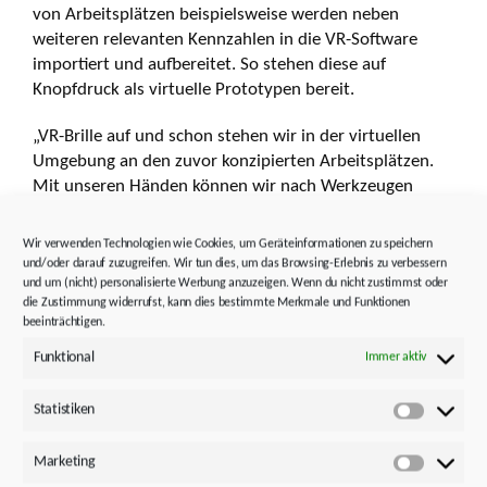
von Arbeitsplätzen beispielsweise werden neben
weiteren relevanten Kennzahlen in die VR-Software
importiert und aufbereitet. So stehen diese auf
Knopfdruck als virtuelle Prototypen bereit.
„VR-Brille auf und schon stehen wir in der virtuellen
Umgebung an den zuvor konzipierten Arbeitsplätzen.
Mit unseren Händen können wir nach Werkzeugen
greifen, das Verschrauben überprüfen – ohne Joysticks
oder sonstige Controller“ erklärt Schneider.
Wir verwenden Technologien wie Cookies, um Geräteinformationen zu speichern
und/oder darauf zuzugreifen. Wir tun dies, um das Browsing-Erlebnis zu verbessern
Häufiges Testen führt dazu, dass Konzeptionsfehler
und um (nicht) personalisierte Werbung anzuzeigen. Wenn du nicht zustimmst oder
die Zustimmung widerrufst, kann dies bestimmte Merkmale und Funktionen
rechtzeitig erkannt werden. Korrekturen in der
beeinträchtigen.
Auslegung oder auch an der Ergonomie eines
Arbeitsplatzes werden direkt möglich – und das schon
Funktional
Immer aktiv
in der frühen Planungsphase. Durch den Einsatz des VR-
Tools identifizierte STÖBER bereits vor dem Bau von
Statistiken
Statistik
realen Prototypen zahlreiche Verbesserungspotenziale.
Marketing
Marketi
So sind die echten Prototypen schon sehr nah an der