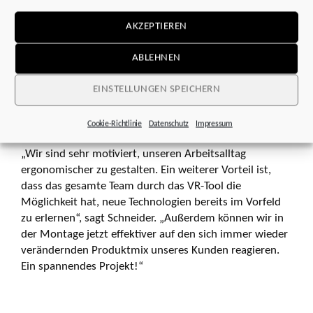
Serienreife. Neben der enormen Zeitersparnis und der
AKZEPTIEREN
Vermeidung kostspieliger nachträglicher Änderungen
freut sich Marc Schneider, auf diese Weise seine
ABLEHNEN
Kollegen von Beginn an einbinden zu können.
EINSTELLUNGEN SPEICHERN
Vorteile für Anwender
Cookie-Richtlinie
Datenschutz
Impressum
„Wir sind sehr motiviert, unseren Arbeitsalltag
ergonomischer zu gestalten. Ein weiterer Vorteil ist,
dass das gesamte Team durch das VR-Tool die
Möglichkeit hat, neue Technologien bereits im Vorfeld
zu erlernen“, sagt Schneider. „Außerdem können wir in
der Montage jetzt effektiver auf den sich immer wieder
verändernden Produktmix unseres Kunden reagieren.
Ein spannendes Projekt!“