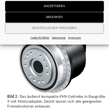
Bild 1
: Baureihe PHQEZ: Ein Getriebemotor, der
AKZEPTIEREN
insbesondere durch das innovative 4-Planeten-System
besticht.
ABLEHNEN
EINSTELLUNGEN SPEICHERN
Cookie-Richtlinie
Datenschutz
Impressum
Bild 2
: Das äußerst kompakte PHV-Getriebe in Baugröße
9 mit Motoradapter. Damit lassen sich alle geeigneten
Fremdmotoren anbauen.