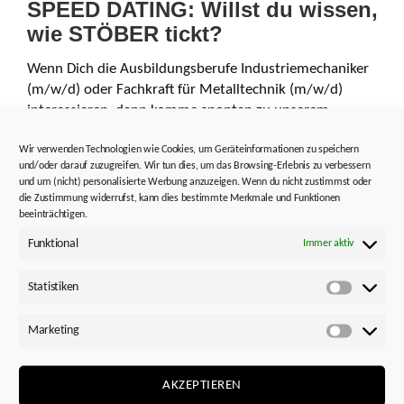
SPEED DATING: Willst du wissen,
wie STÖBER tickt?
Wenn Dich die Ausbildungs­berufe Industrie­mechaniker
(m/w/d) oder Fachkraft für Metalltechnik (m/w/d)
interessieren, dann komme spontan zu unserem
Wir verwenden Technologien wie Cookies, um Geräteinformationen zu speichern
und/oder darauf zuzugreifen. Wir tun dies, um das Browsing-Erlebnis zu verbessern
und um (nicht) personalisierte Werbung anzuzeigen. Wenn du nicht zustimmst oder
– SPEED DATING –
die Zustimmung widerrufst, kann dies bestimmte Merkmale und Funktionen
beeinträchtigen.
Montag,
13.02.2023
Funktional
Immer aktiv
zwischen 14 Uhr und 16 Uhr
Kieselbronner Straße 12
Statistiken
75177 Pforzheim
Statistik
Marketing
Lerne unsere Azubis und Ausbilder kennen und
Marketi
bekomme Insights aus erster Hand. Bringe Deinen
Lebenslauf und Dein letztes Schulzeugnis mit.
AKZEPTIEREN
Wir freuen uns auf Dich!