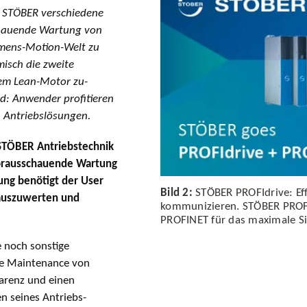
t STÖBER verschiedene
chauende Wartung von
emens-Motion-Welt zu
isch die zweite
em Lean-Motor zu­
: Anwender profi­tieren
 Antriebs­lösungen.
 STÖBER Antriebstechnik
vorausschauende Wartung
ung benötigt der User
Bild 2:
STÖBER PROFIdrive: Eff
 auszuwerten und
kommunizieren. STÖBER PROFI
PROFINET für das maximale Sic
e noch sonstige
ve Maintenance von
arenz und einen
n seines Antriebs­