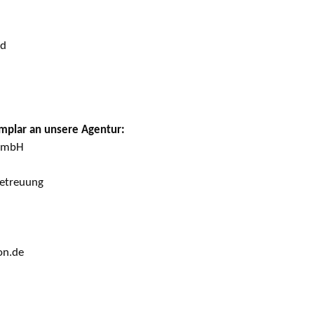
nd
emplar an unsere Agentur:
 GmbH
etreuung
on.de