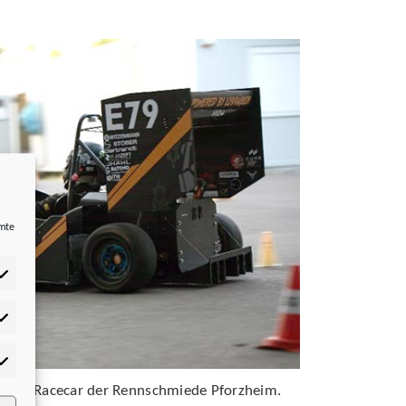
mmte
tistiken
rketing
: Das Racecar der Rennschmiede Pforzheim.