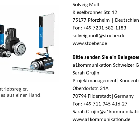
Solveig Moll
Kieselbronner Str. 12
75177 Pforzheim │ Deutschla
Fon: +49 7231 582-1183
solveig.moll@stoeber.de
www.stoeber.de
Bitte senden Sie ein Belegex
a1kommunikation Schweizer
Sarah Grujin
Projektmanagement│Kundenb
Oberdorfstr. 31A
triebsregler,
les aus einer Hand.
70794 Filderstadt│Germany
Fon: +49 711 945 416-27
Sarah.Grujin@a1kommunikati
www.a1kommunikation.de