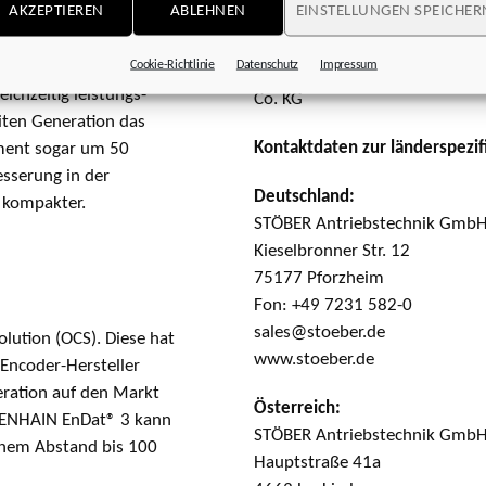
AKZEPTIEREN
ABLEHNEN
EINSTELLUNGEN SPEICHER
 niedrige Laufgeräusche
Cookie-Richtlinie
Datenschutz
Impressum
Bildnachweis:
Rennschmiede P
eichzeitig leistungs­
Co. KG
iten Generation das
Kontaktdaten zur länderspezif
ent sogar um 50
esserung in der
Deutschland:
 kompakter.
STÖBER Antriebstechnik GmbH
Kieselbronner Str. 12
75177 Pforzheim
Fon: +49 7231 582-0
sales@stoeber.de
lution (OCS). Diese hat
www.stoeber.de
Encoder-Hersteller
ration auf den Markt
Österreich:
IDENHAIN EnDat® 3 kann
STÖBER Antriebstechnik Gmb
inem Abstand bis 100
Hauptstraße 41a