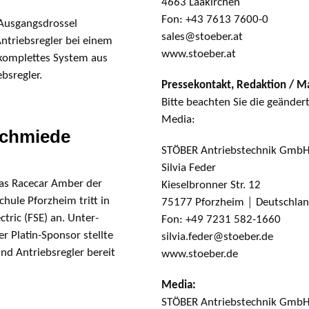
4663 Laakirchen
Fon: +43 7613 7600-0
 Ausgangsdrossel
sales@stoeber.at
ntriebsregler bei einem
www.stoeber.at
 komplettes System aus
bsregler.
Pressekontakt, Redaktion / M
Bitte beachten Sie die geänder
Media:
schmiede
STÖBER Antriebstechnik GmbH
Silvia Feder
das Racecar Amber der
Kieselbronner Str. 12
ule Pforzheim tritt in
75177 Pforzheim │ Deutschla
tric (FSE) an. Unter­
Fon: +49 7231 582-1660
r Platin-Sponsor stellte
silvia.feder@stoeber.de
d Antriebsregler bereit
www.stoeber.de
Media:
STÖBER Antriebstechnik GmbH