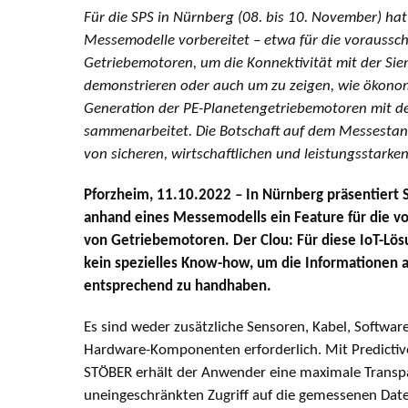
Für die SPS in Nürnberg (08. bis 10. November) ha
Messemodelle vorbereitet – etwa für die vorauss
Getriebemotoren, um die Konnektivität mit der Si
demonstrieren oder auch um zu zeigen, wie ökonom
Generation der PE-Planetengetriebemotoren mit d
sammenarbeitet. Die Botschaft auf dem Messestand
von sicheren, wirtschaftlichen und leistungsstarken
Pforzheim, 11.10.2022
–
In Nürnberg präsentiert
anhand eines Messemodells ein Feature für die 
von Getriebemotoren. Der Clou: Für diese IoT-Lös
kein spezielles Know-how, um die Informationen
entsprechend zu handhaben.
Es sind weder zusätzliche Sensoren, Kabel, Softwar
Hardware-Komponenten erforderlich. Mit Predicti
STÖBER erhält der Anwender eine maximale Transp
uneingeschränkten Zugriff auf die gemessenen Date