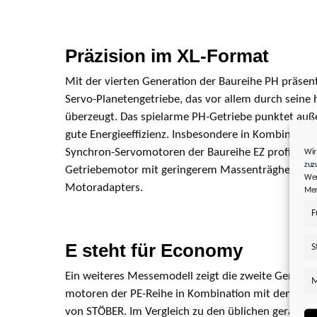
Präzision im XL-Format
Mit der vierten Generation der Baureihe PH präsen
Servo-Planetengetriebe, das vor allem durch seine
überzeugt. Das spielarme PH-Getriebe punktet au
gute Energieeffizienz. Insbesondere in Kombinatio
Synchron-Servomotoren der Baureihe EZ profitier
Wir
zuz
Getriebemotor mit geringerem Massenträgheitsmom
Wer
Motoradapters.
Mer
F
E steht für Economy
S
Ein weiteres Messemodell zeigt die zweite Generati
M
motoren der PE-Reihe in Kombination mit dem ök
von STÖBER. Im Vergleich zu den üblichen geradver