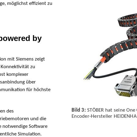
ge, möglichst effizient zu
 powered by
ion mit Siemens zeigt
 Konnektivität zu
bst komplexer
bsanbindung über
ommunikation für höchste
Bild 3:
STÖBER hat seine One 
en des
Encoder-Hersteller HEIDENHAI
triebe­motoren und die
die notwendige Software
entliche Simulation.