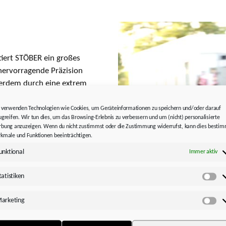
tiert STÖBER ein großes
 hervorragende Präzision
ßerdem durch eine extrem
n mit den kompakten
en Anwender von einem
 verwenden Technologien wie Cookies, um Geräteinformationen zu speichern und/oder darauf
ugreifen. Wir tun dies, um das Browsing-Erlebnis zu verbessern und um (nicht) personalisierte
ent durch Entfall des
bung anzuzeigen. Wenn du nicht zustimmst oder die Zustimmung widerrufst, kann dies besti
kmale und Funktionen beeinträchtigen.
unktional
Immer aktiv
tatistiken
Sta
on der Planeten­getriebe­
arketing
Ma
onomischen Lean-Motor
Bild 4:
Das optische Highlight
zahnten Getrieben sorgt