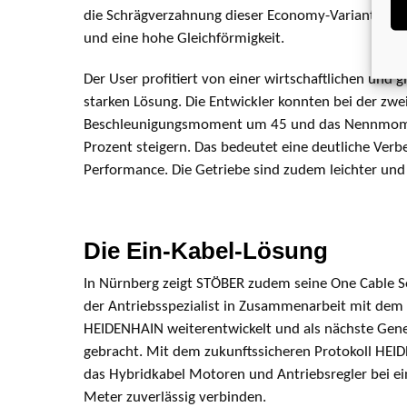
die Schrägverzahnung dieser Economy-Variante für
und eine hohe Gleichförmigkeit.
Der User profitiert von einer wirtschaftl­ichen und gl
starken Lösung. Die Entwickler konnten bei der zwe
Beschleunigungs­moment um 45 und das Nennmom
Prozent steigern. Das bedeutet eine deutliche Verb
Performance. Die Getriebe sind zudem leichter und
Die Ein-Kabel-Lösung
In Nürnberg zeigt STÖBER zudem seine One Cable So
der Antriebsspezialist in Zusammenarbeit mit dem 
HEIDENHAIN weiterentwickelt und als nächste Gene
gebracht. Mit dem zukunftssicheren Protokoll HE
das Hybridkabel Motoren und Antriebsregler bei e
Meter zuverlässig verbinden.