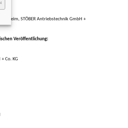
N
forzheim, STÖBER Antriebstechnik GmbH +
ischen Veröffentlichung:
 + Co. KG
H