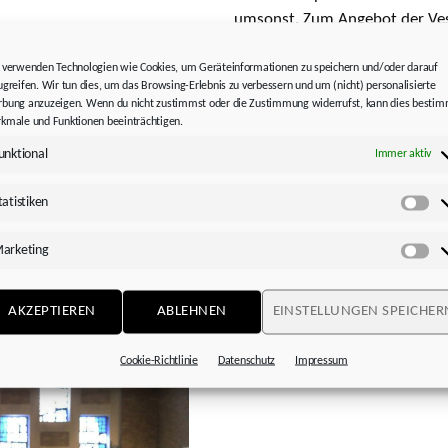
umsonst. Zum Angebot der Ves
Sozialberatung, ärztliche Hilf
den und Ausbilder zum
 verwenden Technologien wie Cookies, um Geräteinformationen zu speichern und/oder darauf
che bei der Vesperkirche
ugreifen. Wir tun dies, um das Browsing-Erlebnis zu verbessern und um (nicht) personalisierte
Unsere Auszubildenden und Aus
bung anzuzeigen. Wenn du nicht zustimmst oder die Zustimmung widerrufst, kann dies besti
mit, gaben Essen und Trinken 
kmale und Funktionen beeinträchtigen.
der Kinderbetreuung und dem 
s Mitte Februar für
unktional
Immer aktiv
att. Da es zu dieser Zeit
nd, auf der Straße leben
tatistiken
Sta
ner Kirche Versorgung,
arketing
Ma
AKZEPTIEREN
ABLEHNEN
EINSTELLUNGEN SPEICHER
Cookie-Richtlinie
Datenschutz
Impressum