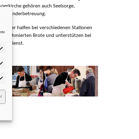
perkirche gehören auch Seelsorge,
e und Kinderbetreuung.
bilder halfen bei verschiedenen Stationen
mmte
aus, schmierten Brote und unterstützen bei
Spüldienst.
tistiken
rketing
N