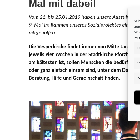
Mal mit dabei!
Vom 21. bis 25.01.2019 haben unsere Auszubilden
Wir
9. Mal im Rahmen unseres Sozialprojektes eine Wo
zuz
mitgeholfen.
Wer
Mer
Die Vesperkirche findet immer von Mitte Januar bi
F
jeweils vier Wochen in der Stadtkirche Pforzheim st
am kältesten ist, sollen Menschen die bedürftig si
S
oder ganz einfach einsam sind, unter dem Dach ei
Beratung, Hilfe und Gemeinschaft finden.
M