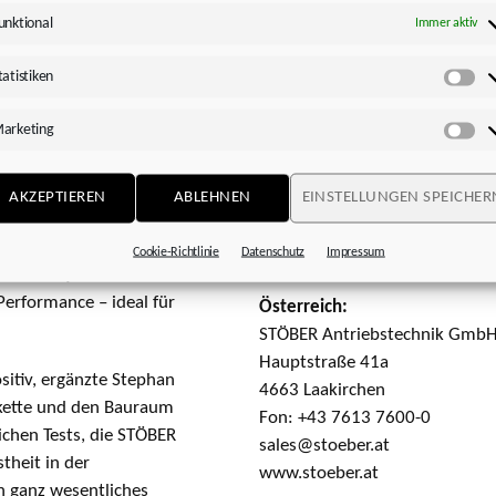
ten Eigenschaften unserer
unktional
Immer aktiv
“, erläuterte Dr. Dreher
Kontaktdaten zur länderspezif
höhere Datendichte
tatistiken
gestellt sind.“ STÖBER
Sta
Deutschland:
ge von 100 Metern. Weil
STÖBER Antriebstechnik GmbH
arketing
Ma
ner Schleppkette
Kieselbronner Str. 12
75177 Pforzheim
AKZEPTIEREN
ABLEHNEN
EINSTELLUNGEN SPEICHER
Fon: +49 7231 582-0
em Markt, der OCS in
sales@stoeber.de
sung von HEIDENHAIN
Cookie-Richtlinie
Datenschutz
Impressum
www.stoeber.de
imalen Qualität bei der
Performance – ideal für
Österreich:
STÖBER Antriebstechnik Gmb
Hauptstraße 41a
itiv, ergänzte Stephan
4663 Laakirchen
pkette und den Bauraum
Fon: +43 7613 7600-0
ichen Tests, die STÖBER
sales@stoeber.at
theit in der
www.stoeber.at
in ganz wesentliches