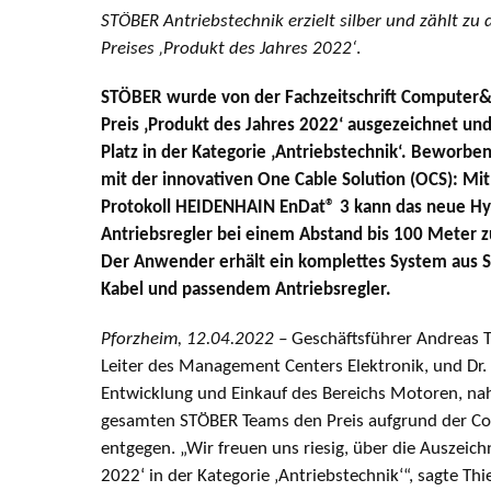
STÖBER Antriebstechnik erzielt silber und zählt zu
Preises ‚Produkt des Jahres 2022‘
.
STÖBER wurde von der Fachzeitschrift Computer
Preis ‚Produkt des Jahres 2022‘ ausgezeichnet un
Platz in der Kategorie ‚Antriebstechnik‘. Beworben 
mit der innovativen One Cable Solution (OCS): Mi
Protokoll HEIDENHAIN EnDat® 3 kann das neue H
Antriebsregler bei einem Abstand bis 100 Meter z
Der Anwender erhält ein komplettes System aus 
Kabel und passendem Antriebsregler.
Pforzheim, 12.04.2022 –
Geschäftsführer Andreas T
Leiter des Management Centers Elektronik, und Dr. F
Entwicklung und Einkauf des Bereichs Motoren, 
gesamten STÖBER Teams den Preis aufgrund der C
entgegen. „Wir freuen uns riesig, über die Auszeic
2022‘ in der Kategorie ‚Antriebstechnik‘“, sagte Thie