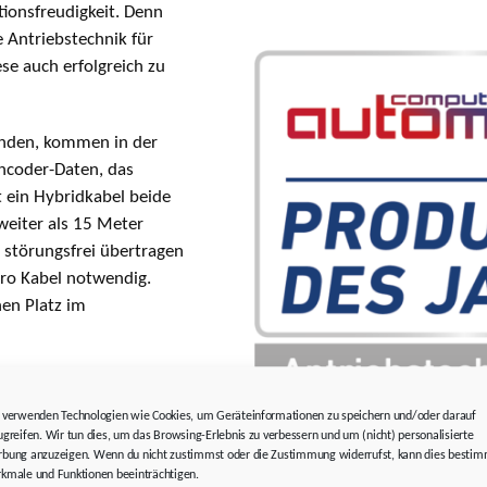
tionsfreudigkeit. Denn
 Antriebstechnik für
se auch erfolgreich zu
inden, kommen in der
Encoder-Daten, das
t ein Hybridkabel beide
weiter als 15 Meter
 störungsfrei übertragen
pro Kabel notwendig.
hen Platz im
ühlungen erforderlich.
peration mit
 verwenden Technologien wie Cookies, um Geräteinformationen zu speichern und/oder darauf
nde STÖBER Ein-Kabel-
ugreifen. Wir tun dies, um das Browsing-Erlebnis zu verbessern und um (nicht) personalisierte
bung anzuzeigen. Wenn du nicht zustimmst oder die Zustimmung widerrufst, kann dies besti
amische Anwendungsfälle
kmale und Funktionen beeinträchtigen.
Bildnachweis:
STÖBER Antrieb