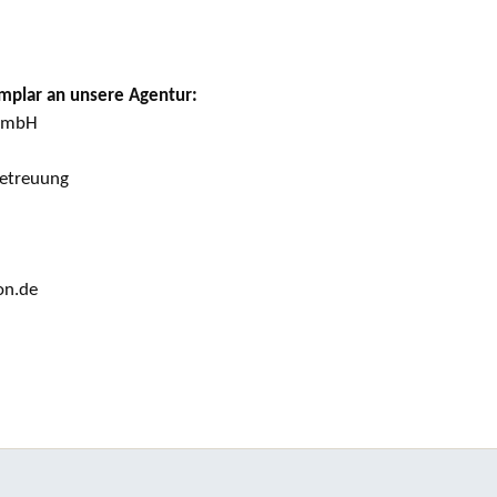
emplar an unsere Agentur:
 GmbH
etreuung
on.de