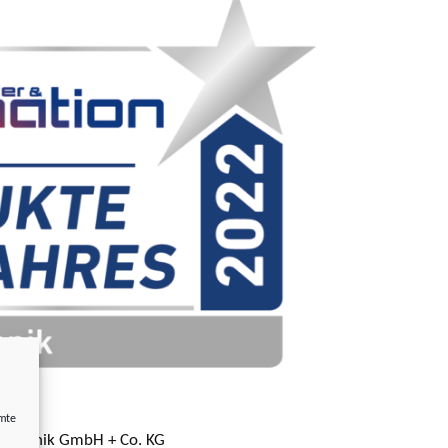
mmte
stechnik GmbH + Co. KG