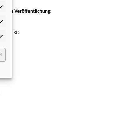
ischen Veröffentlichung:
tistiken
 + Co. KG
rketing
N
H