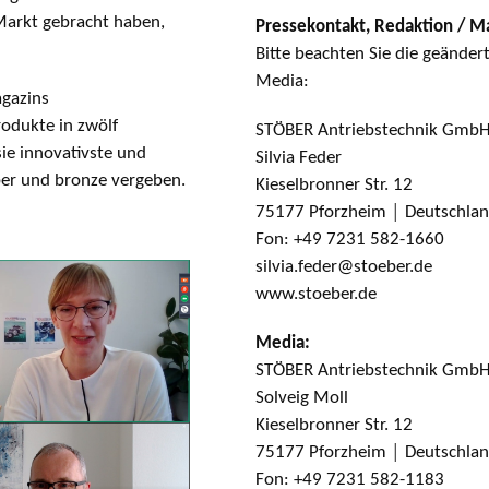
Markt gebracht haben,
Pressekontakt, Redaktion / M
Bitte beachten Sie die geänder
Media:
agazins
odukte in zwölf
STÖBER Antriebstechnik GmbH
sie innovativste und
Silvia Feder
lber und bronze vergeben.
Kieselbronner Str. 12
75177 Pforzheim │ Deutschla
Fon: +49 7231 582-1660
silvia.feder@stoeber.de
www.stoeber.de
Media:
STÖBER Antriebstechnik GmbH
Solveig Moll
Kieselbronner Str. 12
75177 Pforzheim │ Deutschla
Fon: +49 7231 582-1183