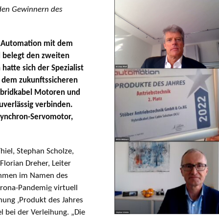
 den Gewinnern des
&Automation mit dem
d belegt den zweiten
hatte sich der Spezialist
t dem zukunftssicheren
ybridkabel Motoren und
uverlässig verbinden.
Synchron-Servomotor,
hiel, Stephan Scholze,
lorian Dreher, Leiter
nahmen im Namen des
orona-Pandemi
e
virtuell
hnung ‚Produkt des Jahres
l bei der Verleihung. „Die