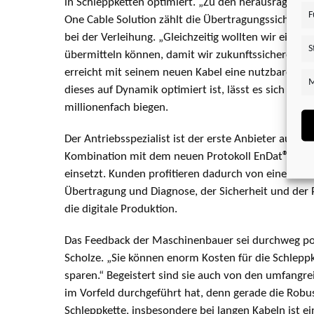
in Schleppketten optimiert. „Zu den herausragends
F
One Cable Solution zählt die Übertragungssicherheit
bei der Verleihung. „Gleichzeitig wollten wir eine 
S
übermitteln können, damit wir zukunftssicherer auf
erreicht mit seinem neuen Kabel eine nutzbare Län
M
dieses auf Dynamik optimiert ist, lässt es sich in ei
millionenfach biegen.
Der Antriebsspezialist ist der erste Anbieter auf d
Kombination mit dem neuen Protokoll EnDat
®
3-Lö
einsetzt. Kunden profitieren dadurch von einer max
Übertragung und Diagnose, der Sicherheit und der 
die digitale Produktion.
Das Feedback der Maschinenbauer sei durchweg pos
Scholze. „Sie können enorm Kosten für die Schlep
sparen.“ Begeistert sind sie auch von den umfangre
im Vorfeld durchgeführt hat, denn gerade die Robus
Schleppkette, insbesondere bei langen Kabeln ist e