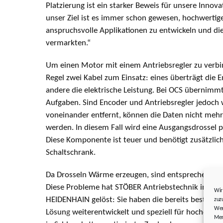
Platzierung ist ein starker Beweis für unsere Innova
unser Ziel ist es immer schon gewesen, hochwertige
anspruchsvolle Applikationen zu entwickeln und die
vermarkten.“
Um einen Motor mit einem Antriebsregler zu verb
Regel zwei Kabel zum Einsatz: eines überträgt die 
andere die elektrische Leistung. Bei OCS übernimm
Aufgaben. Sind Encoder und Antriebsregler jedoch 
voneinander entfernt, können die Daten nicht mehr
werden. In diesem Fall wird eine Ausgangsdrossel 
Diese Komponente ist teuer und benötigt zusätzlic
Schaltschrank.
Da Drosseln Wärme erzeugen, sind entsprechende K
Diese Probleme hat STÖBER Antriebstechnik in Koo
Wir
HEIDENHAIN gelöst: Sie haben die bereits bestehe
zuz
Wer
Lösun
g
weiterentwickelt und speziell für hochdyn
Mer