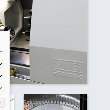
mmte
tistiken
rketing
N