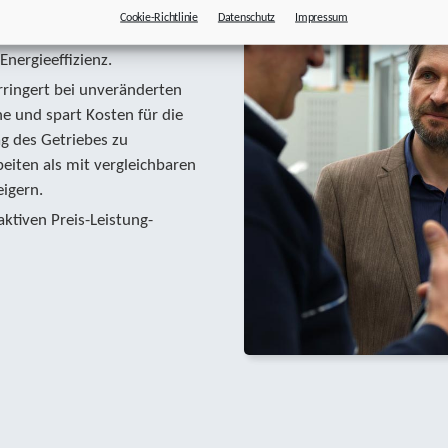
oppelt, und das
Cookie-Richtlinie
Datenschutz
Impressum
en. Weil dadurch kaum Wärme
Energieeffizienz.
ringert bei unveränderten
e und spart Kosten für die
g des Getriebes zu
eiten als mit vergleichbaren
igern.
aktiven Preis-Leistung-