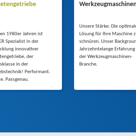
netengetriebe
Werkzeugmaschine
Unsere Stärke: Die optimal
den 1980er Jahren ist
Lösung für Ihre Maschine 
R Spezialist in der
schnüren. Unser Backgrou
cklung innovativer
Jahrzehntelange Erfahrung 
ten­getriebe, der
der Werkzeugmaschinen-
sklasse in der
Branche.
ebstechnik! Performant.
se. Passgenau.