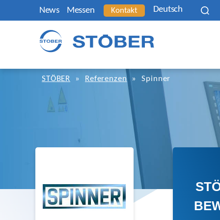
Deutsch
News
Messen
Kontakt
STÖBER
»
Referenzen
»
Spinner
ST
BE