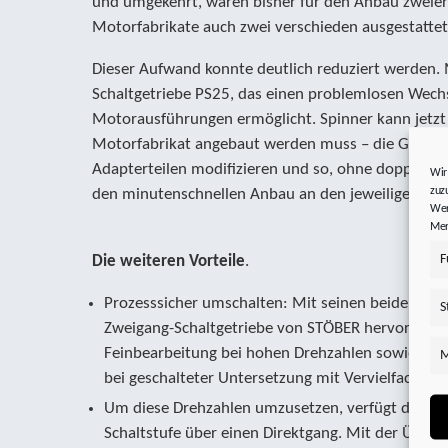
und umgekehrt, waren bisher für den Anbau zweier
Motorfabrikate auch zwei verschieden ausgestattet
Dieser Aufwand konnte deutlich reduziert werden
Schaltgetriebe PS25, das einen problemlosen Wech
Motorausführungen ermöglicht. Spinner kann jetzt
Motorfabrikat angebaut werden muss – die Getriebe
Adapterteilen modifizieren und so, ohne doppelte L
Wir
zuz
den minutenschnellen Anbau an den jeweiligen Moto
Wer
Mer
F
Die weiteren Vorteile
.
Prozesssicher umschalten: Mit seinen beiden Scha
S
Zweigang-Schaltgetriebe von STÖBER hervorragend
Feinbearbeitung bei hohen Drehzahlen sowie für 
M
bei geschalteter Untersetzung mit Vervielfachu
Um diese Drehzahlen umzusetzen, verfügt das Get
Schaltstufe über einen Direktgang. Mit der Überse