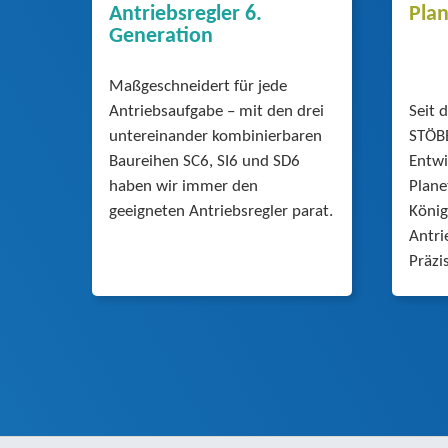
Antriebsregler 6.
Pla
Generation
Maßgeschneidert für jede
Antriebsaufgabe – mit den drei
Seit 
untereinander kombinierbaren
STÖBE
Baureihen SC6, SI6 und SD6
Entwi
haben wir immer den
Plane
geeigneten Antriebsregler parat.
König
Antri
Präzi