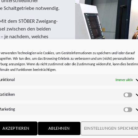
 unterschiedlicher
e Schaltgetriebe notwendig.
. Mit dem STÖBER Zweigang-
sel zwischen den beiden
 – je nachdem, welches
schnittstelle mit einfachen
agerhaltung, das Getriebe für
 verwenden Technologien wie Cookies, um Geräteinformationen zu speichern und/oder darauf
ugreifen. Wir tun dies, um das Browsing-Erlebnis zu verbessern und um (nicht) personalisierte
r bereitstellen.
bung anzuzeigen. Wenn du nicht zustimmst oder die Zustimmung widerrufst, kann dies besti
kmale und Funktionen beeinträchtigen.
unktional
Immer aktiv
ltstufen eignet sich das
tatistiken
Sta
 für die präzise
eine große Zerspanleistung
arketing
Ma
ng des Motormoments.
riebe in der ersten
AKZEPTIEREN
ABLEHNEN
EINSTELLUNGEN SPEICHER
tzung i = 1 sind