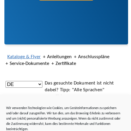
Kataloge & Flyer
Anleitungen
Anschlusspläne
Service-Dokumente
Zertifikate
Das gesuchte Dokument ist nicht
dabei? Tipp: "Alle Sprachen"
auswählen.
Wir verwenden Technologien wie Cookies, um Geräteinformationen zu speichern
und/oder darauf zuzugreifen. Wir tun dies, um das Browsing-Erlebnis zu verbessern
Titel
ID
Größe / Typ
und um (nicht) personalisierte Werbung anzuzeigen. Wenn du nicht zustimmst oder
die Zustimmung widerrufst, kann dies bestimmte Merkmale und Funktionen
Katalog Synchron-
442437
24.37 MB
beeinträchtigen.
Servogetriebemotoren